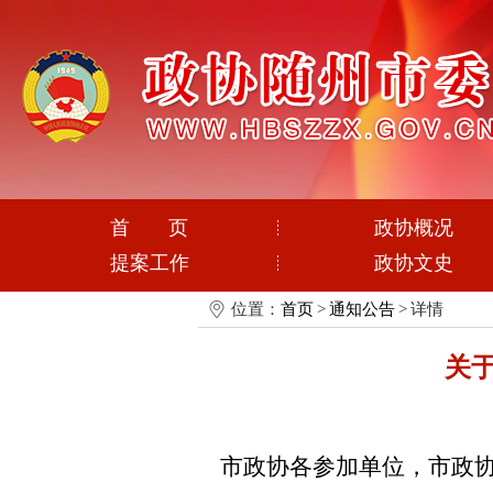
首 页
政协概况
提案工作
政协文史
位置：
首页
>
通知公告
>
详情
关
市
政协
各
参加单位
，市政