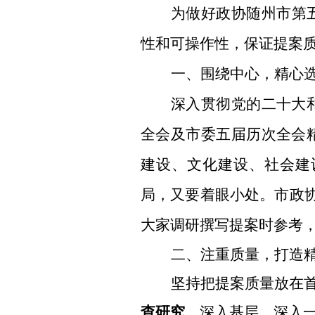
为做好政协随州市第
性和可操作性，
保证提案
一、围绕中心，精心
深入贯彻
党的
二十大
全会及
市
委五届
历次
全会
建设、文化建设、社会建
局，又要
着眼小处
。市政
大家
调研撰写提案时参考
二、注重质量，打造
坚持
把提案质量放在
查研究
。
深入基层，深入