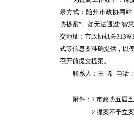
录
方式
：
随州市政协网站
协提案”。如无法通过“智
交地址：市政协机关31
3
室
式等信息
要
准确
提供
，以
召开前提交提案。
联系人：
王
希
电话
附件：
1.
市政协
五
届
五
2.
提案不予立